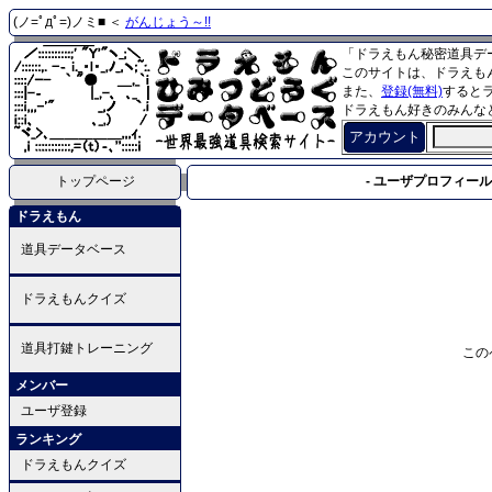
(ノ=ﾟдﾟ=)ノミ■ ＜
がんじょう～!!
「ドラえもん秘密道具デ
このサイトは、ドラえも
また、
登録(無料)
すると
ドラえもん好きのみんな
アカウント
トップページ
- ユーザプロフィール 
ドラえもん
道具データベース
ドラえもんクイズ
道具打鍵トレーニング
この
メンバー
ユーザ登録
ランキング
ドラえもんクイズ