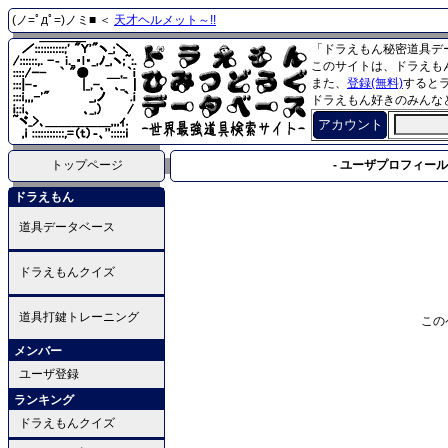
(ノ=ﾟдﾟ=)ノミ■ ＜
天才ヘルメット～!!
「ドラえもん秘密道具デ
このサイトは、ドラえも
また、
登録(無料)
すると
ドラえもん好きのみんな
アカウント
トップページ
- ユーザプロフィール 
ドラえもん
道具データベース
ドラえもんクイズ
道具打鍵トレーニング
この
メンバー
ユーザ登録
ランキング
ドラえもんクイズ