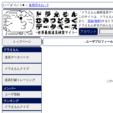
(ノ=ﾟдﾟ=)ノミ■ ＜
食用浮きわ～!!
「ドラえもん秘密道具デ
このサイトは、ドラえも
また、
登録(無料)
すると
ドラえもん好きのみんな
アカウント
トップページ
- ユーザプロフィール 
ドラえもん
道具データベース
ドラえもんクイズ
道具打鍵トレーニング
この
メンバー
ユーザ登録
ランキング
ドラえもんクイズ