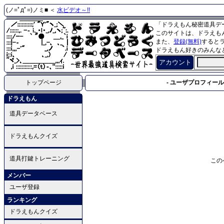
(ノ=ﾟдﾟ=)ノミ■ ＜
水ビデオ～!!
「ドラえもん秘密道具デ
このサイトは、ドラえも
また、
登録(無料)
すると
ドラえもん好きのみんな
アカウント
トップページ
- ユーザプロフィール 
ドラえもん
道具データベース
ドラえもんクイズ
道具打鍵トレーニング
この
メンバー
ユーザ登録
ランキング
ドラえもんクイズ