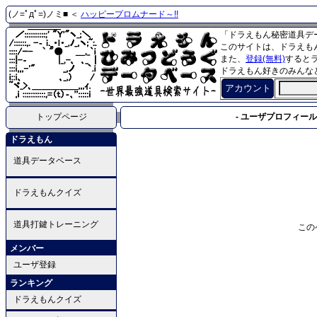
(ノ=ﾟдﾟ=)ノミ■ ＜
ハッピープロムナード～!!
「ドラえもん秘密道具デ
このサイトは、ドラえも
また、
登録(無料)
すると
ドラえもん好きのみんな
アカウント
トップページ
- ユーザプロフィール 
ドラえもん
道具データベース
ドラえもんクイズ
道具打鍵トレーニング
この
メンバー
ユーザ登録
ランキング
ドラえもんクイズ