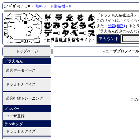
(ノ=ﾟдﾟ=)ノミ■ ＜
無料フード製造機～!!
「ドラえもん秘密道具デ
このサイトは、ドラえも
また、
登録(無料)
すると
ドラえもん好きのみんな
アカウント
トップページ
- ユーザプロフィール 
ドラえもん
道具データベース
ドラえもんクイズ
道具打鍵トレーニング
この
メンバー
ユーザ登録
ランキング
ドラえもんクイズ