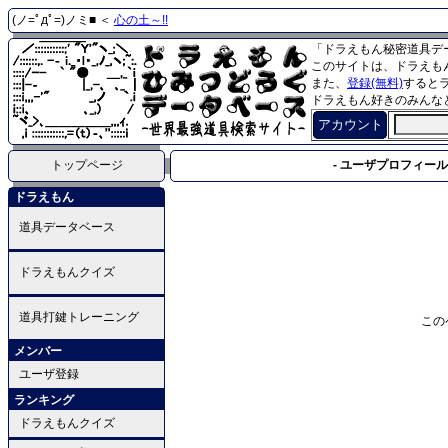
(ノ=ﾟдﾟ=)ノミ■ ＜
心の土～!!
「ドラえもん秘密道具デ
このサイトは、ドラえも
また、
登録(無料)
すると
ドラえもん好きのみんな
アカウント
トップページ
- ユーザプロフィール 
ドラえもん
道具データベース
ドラえもんクイズ
道具打鍵トレーニング
この
メンバー
ユーザ登録
ランキング
ドラえもんクイズ