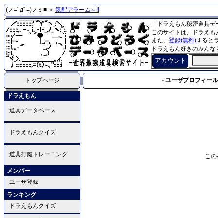
(ノ=ﾟдﾟ=)ノミ■ ＜
気配アラーム～!!
「ドラえもん秘密道具デ
このサイトは、ドラえも
また、
登録(無料)
すると
ドラえもん好きのみんな
アカウント
トップページ
- ユーザプロフィール 
ドラえもん
道具データベース
ドラえもんクイズ
道具打鍵トレーニング
この
メンバー
ユーザ登録
ランキング
ドラえもんクイズ