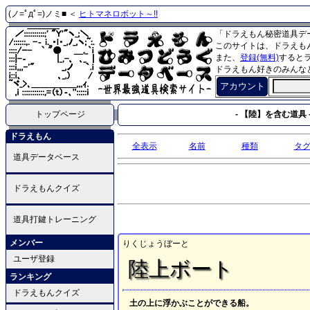
(ノ=ﾟдﾟ=)ノミ■ ＜
ヒトマネロボット～!!
「ドラえもん秘密道具デ
このサイトは、ドラえも
また、
登録(無料)
すると
ドラえもん好きのみんな
アカウント
トップページ
- 【陸】を含む道具 
ドラえもん
全表示
名前
種類
タ
道具データベース
ドラえもんクイズ
道具打鍵トレーニング
メンバー
りくじょうぼーと
ユーザ登録
陸上ボート
ランキング
ドラえもんクイズ
土の上に浮かぶことができる船。