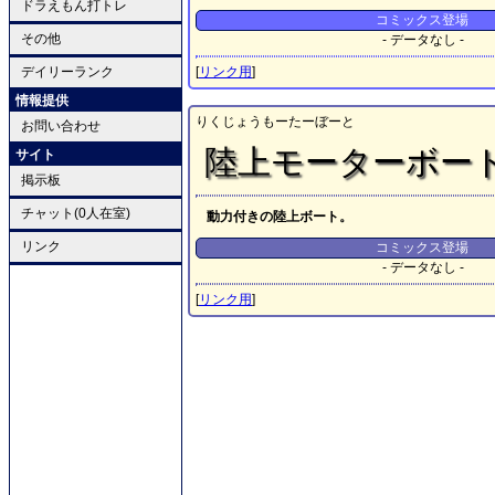
ドラえもん打トレ
コミックス登場
その他
- データなし -
デイリーランク
[
リンク用
]
情報提供
りくじょうもーたーぼーと
お問い合わせ
陸上モーターボー
サイト
掲示板
チャット(0人在室)
動力付きの陸上ボート。
リンク
コミックス登場
- データなし -
[
リンク用
]