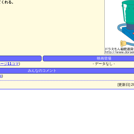
てくれる。
映画登場
ページ
11
コマ
)
- データなし -
みんなのコメント
ji
)
[更新日] 20