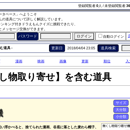
登録閲覧者:
0
人 / 未登録閲覧者:
3
ータベース」へようこそ
んの道具について詳しく解説しています。
ランキング付きドラえもんクイズに挑戦できたり、
とメッセージ交換ができます。
パスワード
自動ログイン
む道具 -
更新日
道具検索
2018/04/04 23:05
グ
漫画
映画
画像
更新
順位
入
し物取り寄せ】を含む道具
サイズ
大分類
機
小分類
思い浮かべると、捨てられた漫画、谷底に落とした麦わら帽子、