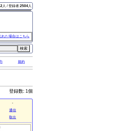
62
人 / 登録者:
2504
人
忘れた場合はこちら
検索
力
規約
登録数: 1個
-
通信
取出