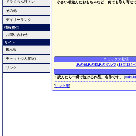
ドラえもん打トレ
小さい頃遊んだおもちゃなど、何でも取り寄せ
その他
デイリーランク
情報提供
お問い合わせ
サイト
掲示板
チャット(0人在室)
コミックス登場
あの日あの時あのダルマ
(
18
巻
124
リンク
・読んだら一瞬で泣ける作品。名作です。
(
yuki-tu
[
リンク用
]