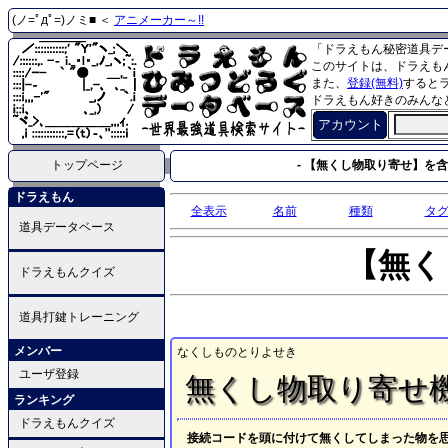
(ノ=ﾟдﾟ=)ノミ■ ＜
アニメーカー～!!
「ドラえもん秘密道具デ
このサイトは、ドラえも
また、
登録(無料)
すると
ドラえもん好きのみんな
アカウント
トップページ
- 【無くし物取り寄せ】を含
ドラえもん
全表示
名前
種類
タ
道具データベース
【無く
ドラえもんクイズ
道具打鍵トレーニング
メンバー
なくしものとりよせき
ユーザ登録
無くし物取り寄せ
ランキング
ドラえもんクイズ
接続コードを頭に付けて無くしてしまった物を