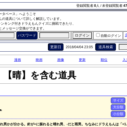
登録閲覧者:
0
人 / 未登録閲覧者:
4
ータベース」へようこそ
んの道具について詳しく解説しています。
ランキング付きドラえもんクイズに挑戦できたり、
とメッセージ交換ができます。
パスワード
自動ログイン
更新日
道具検索
2018/04/04 23:05
漫画
映画
画像
更新
順位
入
【晴】を含む道具
サイズ
大分類
ー
小分類
男かが分かる。針が+に振れると晴れ男、-だと雨男。ちなみにドラえもんは「+1.