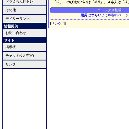
ドラえもん打トレ
「-2」、のび太のパパは「-8.5」、スネ夫は「-
その他
コミックス登場
雨男はつらいよ
(
34
巻
85
ページ
デイリーランク
[
リンク用
]
情報提供
お問い合わせ
サイト
掲示板
チャット(0人在室)
リンク