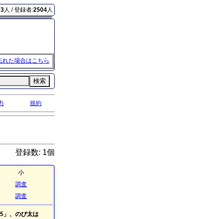
73
人 / 登録者:
2504
人
忘れた場合はこちら
検索
力
規約
登録数: 1個
小
調査
調査
5」、のび太は