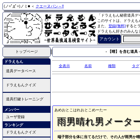
(ノ=ﾟдﾟ=)ノミ■ ＜
クエーヌパン～!!
「ドラえもん秘密道具デ
このサイトは、ドラえも
また、
登録(無料)
すると
ドラえもん好きのみんな
アカウント
トップページ
- 【晴】を含む道具 -
ドラえもん
全表示
名前
種類
タグ
道具データベース
ドラえもんクイズ
道具打鍵トレーニング
メンバー
あめおとこはれおとこめーたー
ユーザ登録
雨男晴れ男メータ
ランキング
ドラえもんクイズ
端子部分を体に当てるだけで、その人が雨男か晴れ