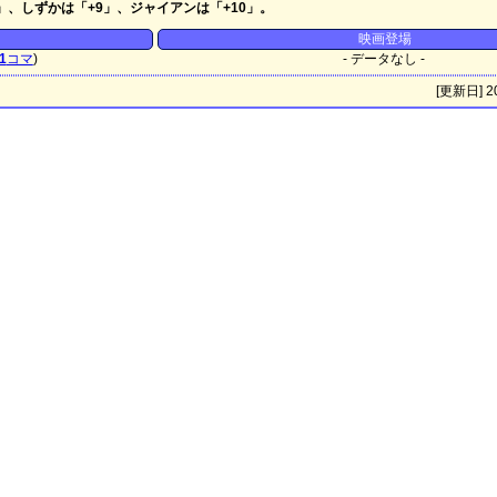
7」、しずかは「+9」、ジャイアンは「+10」。
映画登場
1
コマ
)
- データなし -
[更新日] 20