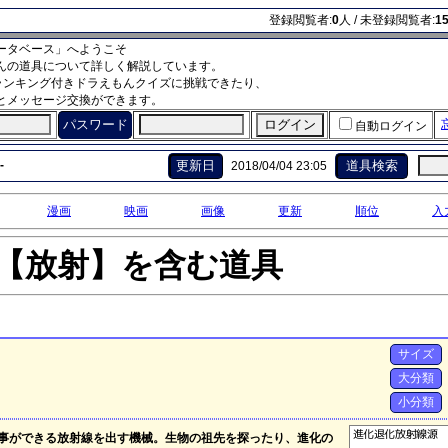
登録閲覧者:
0
人 / 未登録閲覧者:
1
ータベース」へようこそ
んの道具について詳しく解説しています。
ランキング付きドラえもんクイズに挑戦できたり、
とメッセージ交換ができます。
パスワード
自動ログイン
-
更新日
道具検索
2018/04/04 23:05
漫画
映画
画像
更新
順位
入
【放射】を含む道具
サイズ
大分類
小分類
事ができる放射線を出す機械。生物の祖先を探ったり、進化の