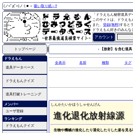
(ノ=ﾟдﾟ=)ノミ■ ＜
吸い取り紙～!!
「ドラえもん秘密道具デ
このサイトは、ドラえも
また、
登録(無料)
すると
ドラえもん好きのみんな
アカウント
トップページ
- 【放射】を含む道具 
ドラえもん
全表示
名前
種類
タグ
道具データベース
ドラえもんクイズ
道具打鍵トレーニング
メンバー
しんかたいかほうしゃせんげん
ユーザ登録
進化退化放射線源
ランキング
ドラえもんクイズ
生物や機械の進化したり退化したりした姿を見る