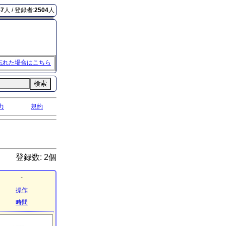
57
人 / 登録者:
2504
人
忘れた場合はこちら
検索
力
規約
登録数: 2個
-
操作
時間