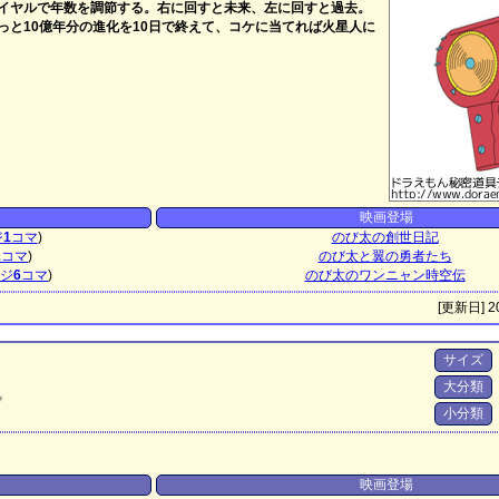
イヤルで年数を調節する。右に回すと未来、左に回すと過去。
っと10億年分の進化を10日で終えて、コケに当てれば火星人に
映画登場
ジ
1
コマ
)
のび太の創世日記
1
コマ
)
のび太と翼の勇者たち
ジ
6
コマ
)
のび太のワンニャン時空伝
[更新日] 20
サイズ
大分類
ン
小分類
映画登場