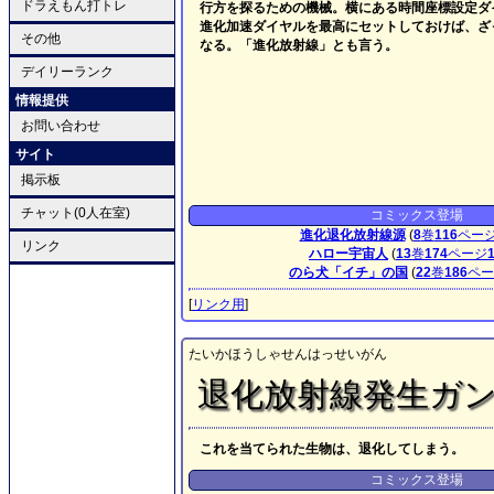
ドラえもん打トレ
行方を探るための機械。横にある時間座標設定ダ
進化加速ダイヤルを最高にセットしておけば、ざ
その他
なる。「進化放射線」とも言う。
デイリーランク
情報提供
お問い合わせ
サイト
掲示板
チャット(0人在室)
コミックス登場
進化退化放射線源
(
8
巻
116
ペー
リンク
ハロー宇宙人
(
13
巻
174
ページ
のら犬「イチ」の国
(
22
巻
186
ペー
[
リンク用
]
たいかほうしゃせんはっせいがん
退化放射線発生ガ
これを当てられた生物は、退化してしまう。
コミックス登場