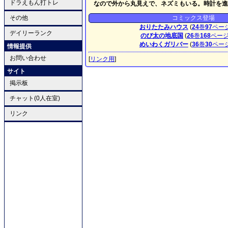
ドラえもん打トレ
なので外から丸見えで、ネズミもいる。時計を進
その他
コミックス登場
おりたたみハウス
(
24
巻
97
ペー
デイリーランク
のび太の地底国
(
26
巻
168
ペー
めいわくガリバー
(
36
巻
30
ペー
情報提供
お問い合わせ
[
リンク用
]
サイト
掲示板
チャット(0人在室)
リンク