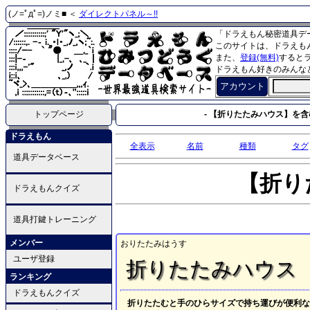
(ノ=ﾟдﾟ=)ノミ■ ＜
ダイレクトパネル～!!
「ドラえもん秘密道具デ
このサイトは、ドラえも
また、
登録(無料)
すると
ドラえもん好きのみんな
アカウント
トップページ
- 【折りたたみハウス】を含
ドラえもん
全表示
名前
種類
タグ
道具データベース
【折り
ドラえもんクイズ
道具打鍵トレーニング
メンバー
おりたたみはうす
ユーザ登録
折りたたみハウス
ランキング
ドラえもんクイズ
折りたたむと手のひらサイズで持ち運びが便利な