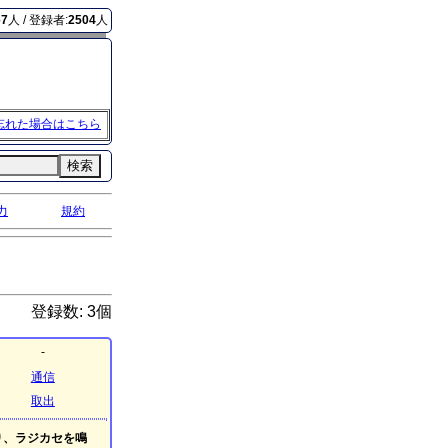
67
人 / 登録者:
2504
人
忘れた場合はこちら
検索
力
規約
登録数: 3個
-
通信
取出
り、ラジカセを鳴