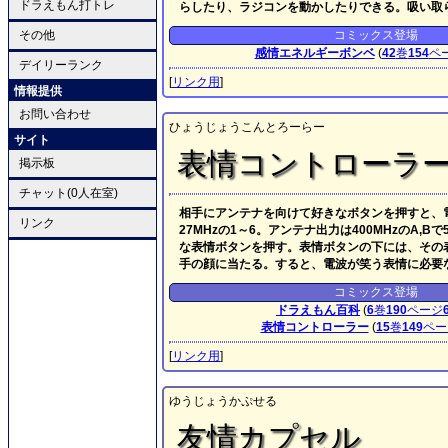
ドラえもん打トレ
らしたり、ラジコンを動かしたりできる。吸い取
その他
コミックス登場
感情エネルギーボンベ
(
42
巻
154
ペ
デイリーランク
[
リンク用
]
情報提供
お問い合わせ
ひょうじょうこんとろーらー
サイト
表情コントローラ
掲示板
チャット(0人在室)
相手にアンテナを向けて好きなボタンを押すと、
リンク
27MHzの1～6。アンテナ出力は400MHzの
な表情ボタンを押す。表情ボタンの下には、その
手の顔に当たる。すると、電波が笑う表情に必要
コミックス登場
ドラえもん百科
(
6
巻
190
ページ
表情コントローラー
(
15
巻
149
ペー
[
リンク用
]
ゆうじょうかぷせる
友情カプセル