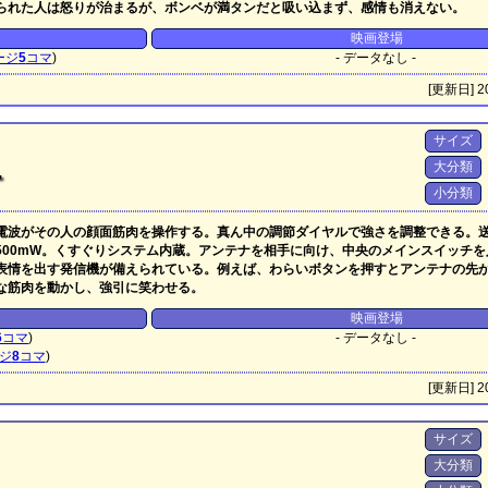
られた人は怒りが治まるが、ボンベが満タンだと吸い込まず、感情も消えない。
映画登場
ージ
5
コマ
)
- データなし -
[更新日] 20
サイズ
大分類
ー
小分類
電波がその人の顔面筋肉を操作する。真ん中の調節ダイヤルで強さを調整できる。
A,Bで500mW。くすぐりシステム内蔵。アンテナを相手に向け、中央のメインスイッチ
表情を出す発信機が備えられている。例えば、わらいボタンを押すとアンテナの先
な筋肉を動かし、強引に笑わせる。
映画登場
6
コマ
)
- データなし -
ジ
8
コマ
)
[更新日] 20
サイズ
大分類