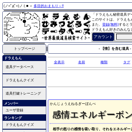
(ノ=ﾟдﾟ=)ノミ■ ＜
多目的おまもり～!!
「ドラえもん秘密道具デ
このサイトは、ドラえも
また、
登録(無料)
すると
ドラえもん好きのみんな
アカウント
トップページ
- 【情】を含む道具 -
ドラえもん
全表示
名前
種類
タグ
道具データベース
ドラえもんクイズ
道具打鍵トレーニング
メンバー
かんじょうえねるぎーぼんべ
ユーザ登録
感情エネルギーボ
ランキング
ドラえもんクイズ
相手の怒りの感情を吸い取り、それをエネルギー