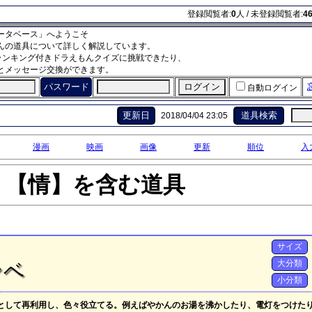
登録閲覧者:
0
人 / 未登録閲覧者:
4
ータベース」へようこそ
んの道具について詳しく解説しています。
ランキング付きドラえもんクイズに挑戦できたり、
とメッセージ交換ができます。
パスワード
自動ログイン
更新日
道具検索
2018/04/04 23:05
漫画
映画
画像
更新
順位
入
【情】を含む道具
サイズ
大分類
ンベ
小分類
として再利用し、色々役立てる。例えばやかんのお湯を沸かしたり、電灯をつけた