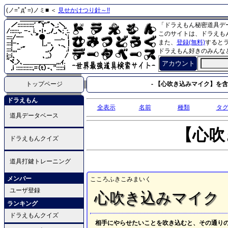
(ノ=ﾟдﾟ=)ノミ■ ＜
見せかけつり針～!!
「ドラえもん秘密道具デ
このサイトは、ドラえも
また、
登録(無料)
すると
ドラえもん好きのみんな
アカウント
トップページ
- 【心吹き込みマイク】を含
ドラえもん
全表示
名前
種類
タ
道具データベース
【心吹
ドラえもんクイズ
道具打鍵トレーニング
メンバー
こころふきこみまいく
ユーザ登録
心吹き込みマイク
ランキング
ドラえもんクイズ
相手にやらせたいことを吹き込むと、その通り