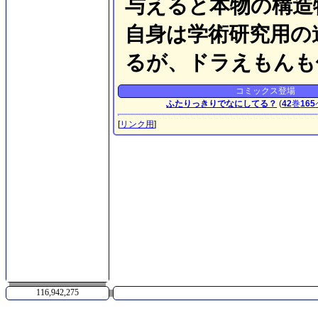
与えると本物の構造
自身は学術研究用の
るが、ドラえもんも
コミックス登場
ふたりっきりでなにしてる？
(
42
巻
165
[
リンク用
]
116,942,275