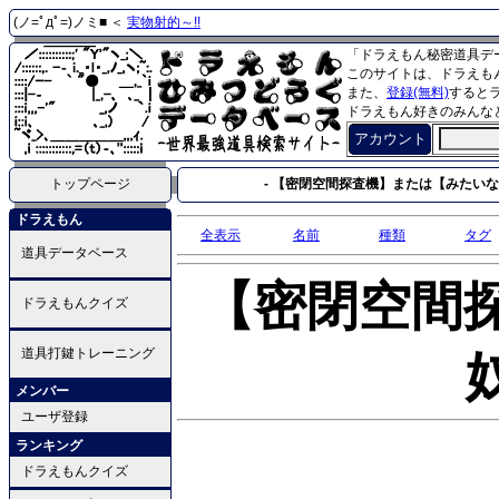
(ノ=ﾟдﾟ=)ノミ■ ＜
実物射的～!!
「ドラえもん秘密道具デ
このサイトは、ドラえも
また、
登録(無料)
すると
ドラえもん好きのみんな
アカウント
トップページ
- 【密閉空間探査機】または【みたいな
ドラえもん
全表示
名前
種類
タグ
道具データベース
【密閉空間
ドラえもんクイズ
道具打鍵トレーニング
メンバー
ユーザ登録
ランキング
ドラえもんクイズ