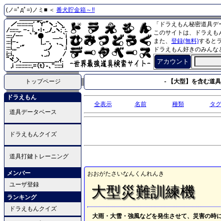
(ノ=ﾟдﾟ=)ノミ■ ＜
番犬貯金箱～!!
「ドラえもん秘密道具デ
このサイトは、ドラえも
また、
登録(無料)
すると
ドラえもん好きのみんな
アカウント
トップページ
- 【大型】を含む道具 
ドラえもん
全表示
名前
種類
タ
道具データベース
ドラえもんクイズ
道具打鍵トレーニング
メンバー
おおがたさいなんくんれんき
ユーザ登録
大型災難訓練機
ランキング
ドラえもんクイズ
大雨・大雪・強風などを発生させて、災害の時