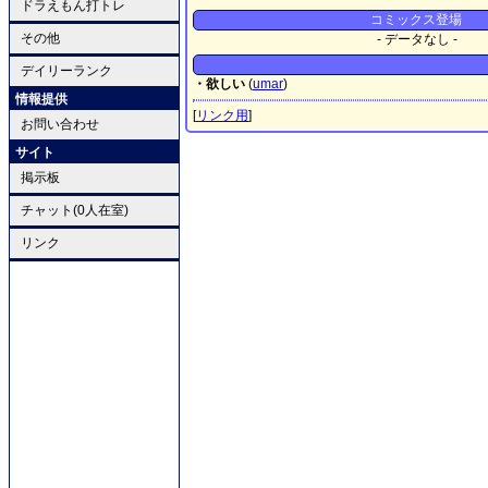
ドラえもん打トレ
コミックス登場
その他
- データなし -
デイリーランク
・欲しい
(
umar
)
情報提供
[
リンク用
]
お問い合わせ
サイト
掲示板
チャット(0人在室)
リンク