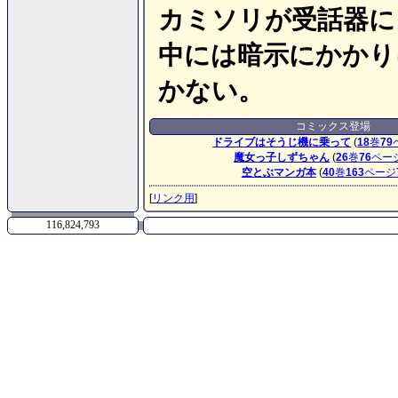
カミソリが受話器に
中には暗示にかかり
かない。
コミックス登場
ドライブはそうじ機に乗って
(
18
巻
79
魔女っ子しずちゃん
(
26
巻
76
ペー
空とぶマンガ本
(
40
巻
163
ページ
[
リンク用
]
116,824,793