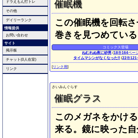
催眠機
ドラえもん打トレ
その他
この催眠機を回転さ
デイリーランク
情報提供
巻きを見つめている
お問い合わせ
サイト
コミックス登場
掲示板
ねむれぬ夜に砂男
(
18
巻
164
ペー
タイムマシンがなくなった!!
(
22
巻
121
チャット(0人在室)
[
リンク用
]
リンク
さいみんぐらす
催眠グラス
このメガネをかける
来る。鏡に映った自