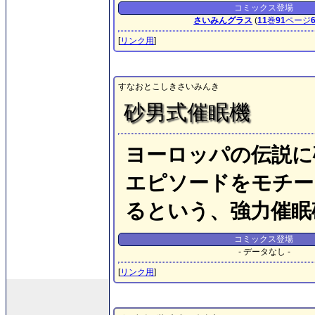
コミックス登場
さいみんグラス
(
11
巻
91
ページ
[
リンク用
]
すなおとこしきさいみんき
砂男式催眠機
ヨーロッパの伝説に
エピソードをモチー
るという、強力催眠
コミックス登場
- データなし -
[
リンク用
]