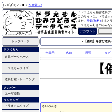
(ノ=ﾟдﾟ=)ノミ■ ＜
かぜ袋～!!
「ドラえもん秘密道具デ
このサイトは、ドラえも
また、
登録(無料)
すると
ドラえもん好きのみんな
アカウント
トップページ
- 【催眠】を含む道具 
ドラえもん
全表示
名前
種類
タグ
道具データベース
【
ドラえもんクイズ
道具打鍵トレーニング
メンバー
ユーザ登録
ランキング
ドラえもんクイズ
さいみんき