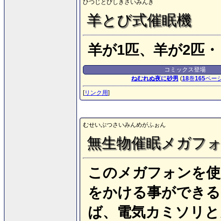
ひつじとびしきさいみんき
羊とび式催眠機
羊が1匹、羊が2匹
コミックス登場
ねむれぬ夜に砂男
(
18
巻
165
ペー
[
リンク用
]
むせいぶつさいみんめがふぉん
無生物催眠メガフ
このメガフォンを使
をかける事ができる
ば、電気カミソリと