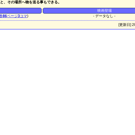
と、その場所へ物を送る事もできる。
映画登場
巻
86
ページ
3
コマ
)
- データなし -
[更新日] 20