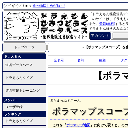
(ノ=ﾟдﾟ=)ノミ■ ＜
食べ物探しめがね～!!
「ドラえもん秘密道具デ
このサイトは、ドラえも
また、
登録(無料)
すると
ドラえもん好きのみんな
アカウント
トップページ
- 【ポラマップスコープ】を含
ドラえもん
全表示
名前
種類
タグ
道具データベース
【ポラ
ドラえもんクイズ
道具打鍵トレーニング
メンバー
ぽらまっぷすこーぷ
ユーザ登録
ポラマップスコー
ランキング
ドラえもんクイズ
これを『
ポラマップ地図
』に向けて覗くと、その