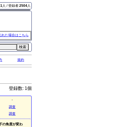
81
人 / 登録者:
2504
人
忘れた場合はこちら
検索
力
規約
登録数: 1個
-
調査
調査
下の角度が変わ