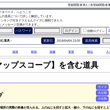
登録閲覧者:
0
人 / 未登録閲覧者:
ータベース」へようこそ
んの道具について詳しく解説しています。
ランキング付きドラえもんクイズに挑戦できたり、
とメッセージ交換ができます。
パスワード
自動ログイン
む道具 -
更新日
道具検索
2018/04/04 23:05
漫画
映画
画像
更新
順位
入
マップスコープ】を含む道具
サイズ
大分類
プ
小分類
場所の実際の映像が見られる。上のねじを回すと拡大・縮小、下のねじを回すと上