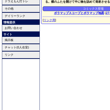
ドラえもん打トレ
る。横のふたを開けて中に物を詰めて発射させる
その他
コミックス登場
ポラマップスコープとポラマップ地図
(
27
デイリーランク
[
リンク用
]
情報提供
お問い合わせ
サイト
掲示板
チャット(0人在室)
リンク