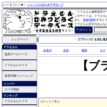
(ノ=ﾟдﾟ=)ノミ■ ＜
ジャックの豆の木下半分～!!
「ドラえもん秘密道具デ
このサイトは、ドラえも
また、
登録(無料)
すると
ドラえもん好きのみんな
アカウント
トップページ
- 【ブラック】を含む道具
ドラえもん
全表示
名前
種類
タグ
道具データベース
【ブ
ドラえもんクイズ
道具打鍵トレーニング
メンバー
ユーザ登録
ランキング
ドラえもんクイズ
ぶらっくべると