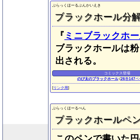
ぶらっくほーるぶんかいえき
ブラックホール分
『
ミニブラックホー
ブラックホールは粉
出される。
コミックス登場
のび太のブラックホール
(
26
巻
147
ペ
[
リンク用
]
ぶらっくほーるぺん
ブラックホールペ
このペンで書いた円