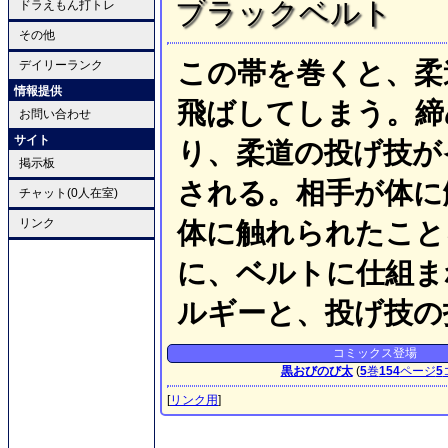
ブラックベルト
ドラえもん打トレ
その他
この帯を巻くと、柔
デイリーランク
情報提供
飛ばしてしまう。締
お問い合わせ
サイト
り、柔道の投げ技が
掲示板
される。相手が体に
チャット(0人在室)
リンク
体に触れられたこと
に、ベルトに仕組ま
ルギーと、投げ技の
コミックス登場
黒おびのび太
(
5
巻
154
ページ
5
[
リンク用
]