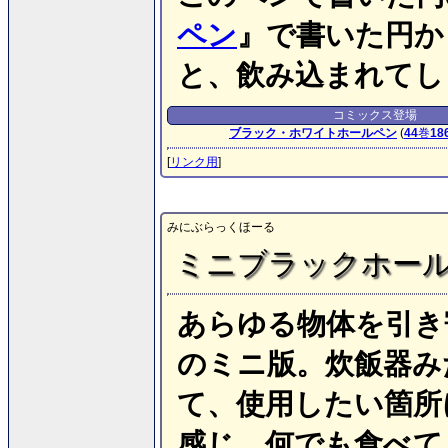
ペン
』で書いた円か
と、飲み込まれてし
コミックス登場
ブラック・ホワイトホールペン
(
44
巻
18
[
リンク用
]
みにぶらっくほーる
ミニブラックホー
あらゆる物体を引き
のミニ版。炊飯器み
て、使用したい箇所
感じ、何でも食べて