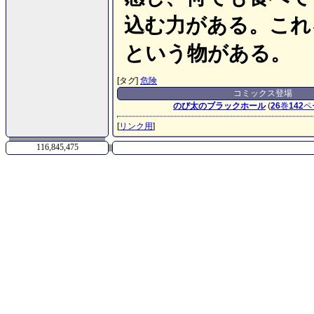
込む力がある。これ
という物がある。
[タグ]
危険
コミックス登場
のび太のブラックホール
(
26
巻
142
ペ
[
リンク用
]
116,845,475