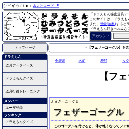
(ノ=ﾟдﾟ=)ノミ■ ＜
水よけロープ～!!
「ドラえもん秘密道具デ
このサイトは、ドラえも
また、
登録(無料)
すると
ドラえもん好きのみんな
アカウント
トップページ
- 【フェザーゴーグル】を含
ドラえもん
全表示
名前
種類
タ
道具データベース
【フェ
ドラえもんクイズ
道具打鍵トレーニング
メンバー
ふぇざーごーぐる
ユーザ登録
フェザーゴーグル
ランキング
ドラえもんクイズ
このゴーグルを付けると、体が軽くなってフェ