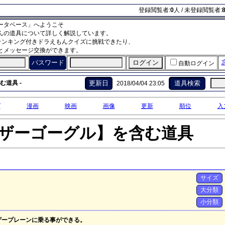
登録閲覧者:
0
人 / 未登録閲覧者:
ータベース」へようこそ
んの道具について詳しく解説しています。
ランキング付きドラえもんクイズに挑戦できたり、
とメッセージ交換ができます。
パスワード
自動ログイン
む道具 -
更新日
道具検索
2018/04/04 23:05
グ
漫画
映画
画像
更新
順位
入
ザーゴーグル】を含む道具
サイズ
大分類
小分類
ザープレーンに乗る事ができる。