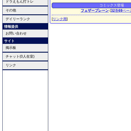
ドラえもん打トレ
コミックス登場
その他
フェザープレーン
(
32
巻
69
ペー
デイリーランク
[
リンク用
]
情報提供
お問い合わせ
サイト
掲示板
チャット(0人在室)
リンク