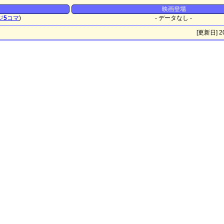
映画登場
ジ
5
コマ
)
- データなし -
[更新日] 20