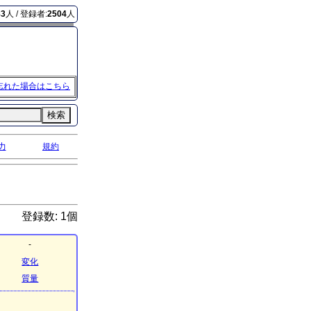
83
人 / 登録者:
2504
人
忘れた場合はこちら
検索
力
規約
登録数: 1個
-
変化
質量