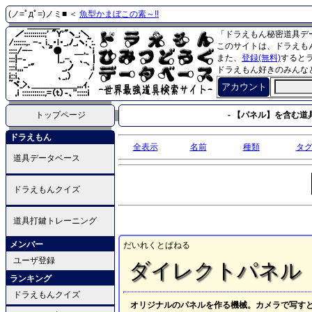
(ノ=ﾟдﾟ=)ノミ■ ＜
魚型かまぼこの素～!!
「ドラえもん秘密道具デ
このサイトは、ドラえも
また、
登録(無料)
すると
ドラえもん好きのみんな
アカウント
トップページ
- 【パネル】を含む道具
ドラえもん
全表示
名前
種類
タ
道具データベース
ドラえもんクイズ
道具打鍵トレーニング
メンバー
だいれくとぱねる
ユーザ登録
ダイレクトパネル
ランキング
ドラえもんクイズ
オリジナルのパネルを作る機械。カメラで写す