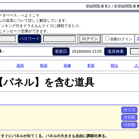
登録閲覧者:
0
人 / 未登録閲覧者:
ータベース」へようこそ
んの道具について詳しく解説しています。
ランキング付きドラえもんクイズに挑戦できたり、
とメッセージ交換ができます。
パスワード
自動ログイン
 -
更新日
道具検索
2018/04/04 23:05
グ
漫画
映画
画像
更新
順位
入
【パネル】を含む道具
サイズ
大分類
小分類
とすぐにパネルが出てくる。パネルの大きさも自由に調節出来る。