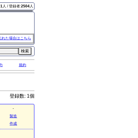
81
人 / 登録者:
2504
人
忘れた場合はこちら
検索
力
規約
登録数: 1個
-
製造
作成