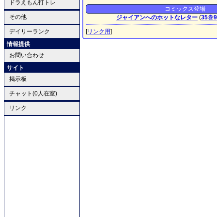
ドラえもん打トレ
コミックス登場
その他
ジャイアンへのホットなレター
(
35
巻
9
デイリーランク
[
リンク用
]
情報提供
お問い合わせ
サイト
掲示板
チャット(0人在室)
リンク