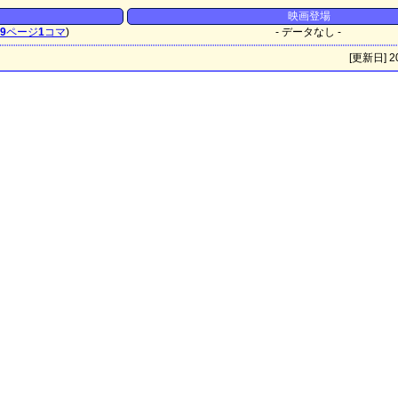
映画登場
9
ページ
1
コマ
)
- データなし -
[更新日] 20