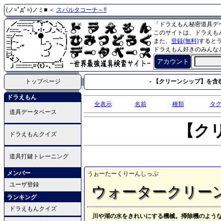
(ノ=ﾟдﾟ=)ノミ■ ＜
スパルタコーチ～!!
「ドラえもん秘密道具デ
このサイトは、ドラえも
また、
登録(無料)
すると
ドラえもん好きのみんな
アカウント
トップページ
- 【クリーンシップ】を含む
ドラえもん
全表示
名前
種類
タ
道具データベース
【ク
ドラえもんクイズ
道具打鍵トレーニング
メンバー
うぉーたーくりーんしっぷ
ユーザ登録
ウォータークリー
ランキング
ドラえもんクイズ
川や湖の水をきれいにする機械。掃除機のよう