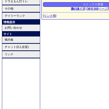
ドラえもん打トレ
コミックス登場
その他
酒の泳ぐ川
(
36
巻
160
ページ
7
デイリーランク
[
リンク用
]
情報提供
お問い合わせ
サイト
掲示板
チャット(0人在室)
リンク