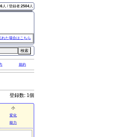
66
人 / 登録者:
2504
人
忘れた場合はこちら
検索
力
規約
登録数: 1個
小
変化
能力