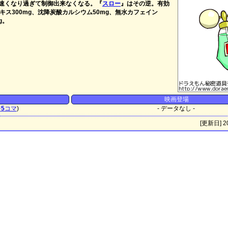
速くなり過ぎて制御出来なくなる。『
スロー
』はその逆。有効
ス300mg、沈降炭酸カルシウム50mg、無水カフェイン
g。
映画登場
ジ
5
コマ
)
- データなし -
[更新日] 20