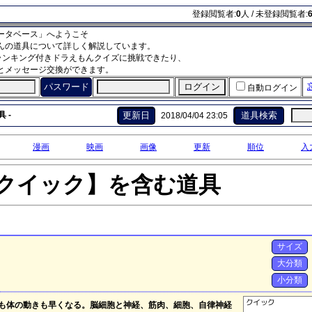
登録閲覧者:
0
人 / 未登録閲覧者:
ータベース」へようこそ
んの道具について詳しく解説しています。
ランキング付きドラえもんクイズに挑戦できたり、
とメッセージ交換ができます。
パスワード
自動ログイン
 -
更新日
道具検索
2018/04/04 23:05
漫画
映画
画像
更新
順位
入
クイック】を含む道具
サイズ
大分類
小分類
も体の動きも早くなる。脳細胞と神経、筋肉、細胞、自律神経