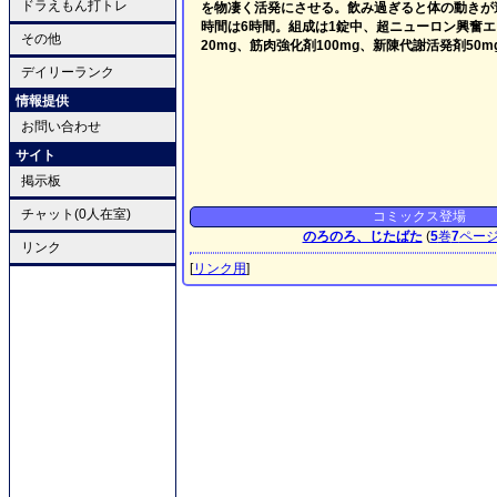
ドラえもん打トレ
を物凄く活発にさせる。飲み過ぎると体の動きが
時間は6時間。組成は1錠中、超ニューロン興奮エキ
その他
20mg、筋肉強化剤100mg、新陳代謝活発剤50m
デイリーランク
情報提供
お問い合わせ
サイト
掲示板
チャット(0人在室)
コミックス登場
のろのろ、じたばた
(
5
巻
7
ペー
リンク
[
リンク用
]