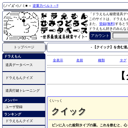
(ノ=ﾟдﾟ=)ノミ■ ＜
逆重力ベルト～!!
「ドラえもん秘密道具デ
このサイトは、ドラえも
また、
登録(無料)
すると
ドラえもん好きのみんな
アカウント
トップページ
- 【クイック】を含む道具
ドラえもん
全表示
名前
種類
タグ
道具データベース
【
ドラえもんクイズ
道具打鍵トレーニング
メンバー
くいっく
ユーザ登録
クイック
ランキング
ドラえもんクイズ
ビンに入った錠剤タイプの薬。これを飲むと、心