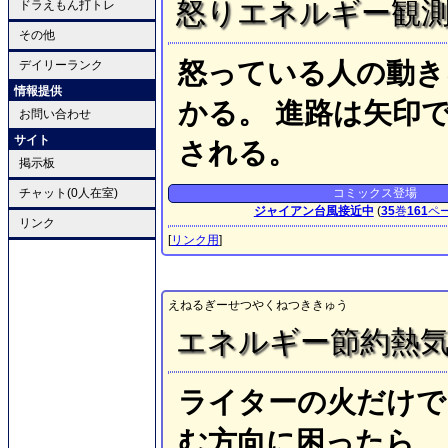
怒りエネルギー観
ドラえもん打トレ
その他
怒っている人の動き
デイリーランク
情報提供
かる。 進路は矢印
お問い合わせ
サイト
される。
掲示板
チャット(0人在室)
コミックス登場
ジャイアン台風接近中
(
35
巻
161
ペ
リンク
[
リンク用
]
えねるぎーせつやくねつききゅう
エネルギー節約熱
ライターの火だけで
む方向に困ったら、