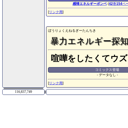
感情エネルギーボンベ
(
42
巻
154
ペ
[
リンク用
]
ぼうりょくえねるぎーたんちき
暴力エネルギー探
喧嘩をしたくてウズ
コミックス登場
- データなし -
[
リンク用
]
116,837,749