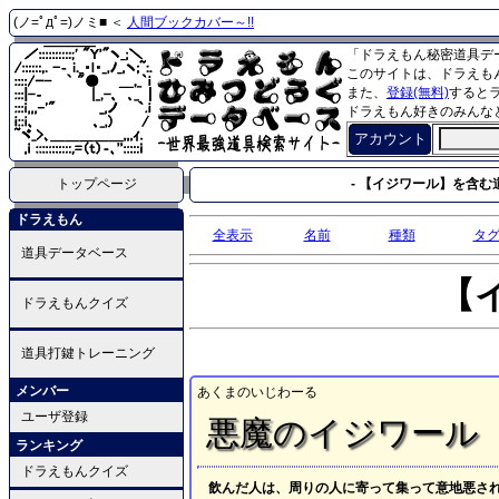
(ノ=ﾟдﾟ=)ノミ■ ＜
人間ブックカバー～!!
「ドラえもん秘密道具デ
このサイトは、ドラえも
また、
登録(無料)
すると
ドラえもん好きのみんな
アカウント
トップページ
- 【イジワール】を含む道
ドラえもん
全表示
名前
種類
タ
道具データベース
【
ドラえもんクイズ
道具打鍵トレーニング
メンバー
あくまのいじわーる
ユーザ登録
悪魔のイジワール
ランキング
ドラえもんクイズ
飲んだ人は、周りの人に寄って集って意地悪さ