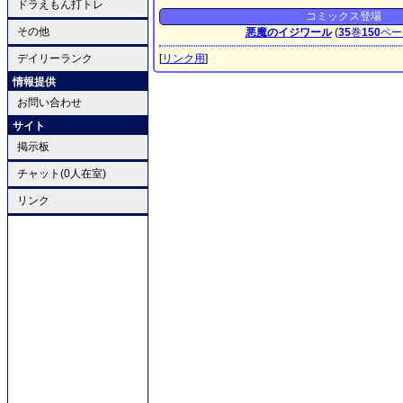
ドラえもん打トレ
コミックス登場
その他
悪魔のイジワール
(
35
巻
150
ペー
デイリーランク
[
リンク用
]
情報提供
お問い合わせ
サイト
掲示板
チャット(0人在室)
リンク