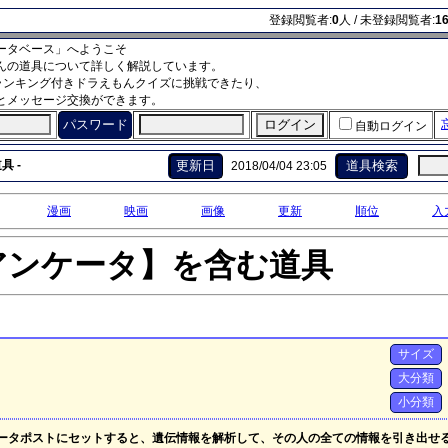
登録閲覧者:
0
人 / 未登録閲覧者:
1
ータベース」へようこそ
んの道具について詳しく解説しています。
ランキング付きドラえもんクイズに挑戦できたり、
とメッセージ交換ができます。
パスワード
自動ログイン
具 -
更新日
道具検索
2018/04/04 23:05
漫画
映画
画像
更新
順位
入
アンケータ】を含む道具
サイズ
大分類
小分類
ータポストにセットすると、遺伝情報を解析して、その人の全ての情報を引き出せ