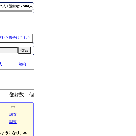
65
人 / 登録者:
2504
人
忘れた場合はこちら
検索
力
規約
登録数: 1個
中
調査
調査
るようになり、本