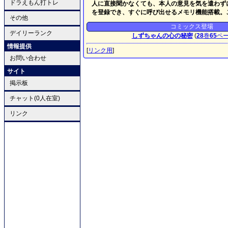
ドラえもん打トレ
人に直接聞かなくても、本人の意見を気を遣わず
を登録でき、すぐに呼び出せるメモリ機能搭載。
その他
コミックス登場
デイリーランク
しずちゃんの心の秘密
(
28
巻
65
ペ
情報提供
[
リンク用
]
お問い合わせ
サイト
掲示板
チャット(0人在室)
リンク