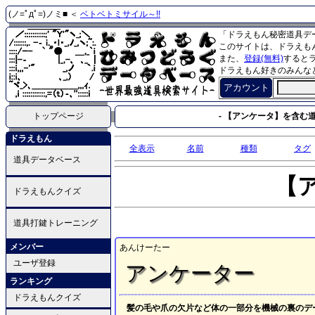
(ノ=ﾟдﾟ=)ノミ■ ＜
ベトベトミサイル～!!
「ドラえもん秘密道具デ
このサイトは、ドラえも
また、
登録(無料)
すると
ドラえもん好きのみんな
アカウント
トップページ
- 【アンケータ】を含む道
ドラえもん
全表示
名前
種類
タグ
道具データベース
【
ドラえもんクイズ
道具打鍵トレーニング
メンバー
あんけーたー
ユーザ登録
アンケーター
ランキング
ドラえもんクイズ
髪の毛や爪の欠片など体の一部分を機械の裏のデ