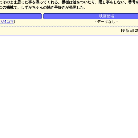
にそのまま思った事を喋ってくれる。機械は嘘をついたり、隠し事をしない。番号
この機械で、しずかちゃんの焼き芋好きが発覚した。
映画登場
ージ
4
コマ
)
- データなし -
[更新日] 20