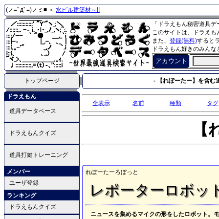
(ノ=ﾟдﾟ=)ノミ■ ＜
水ビル建築材～!!
「ドラえもん秘密道具デ
このサイトは、ドラえも
また、
登録(無料)
すると
ドラえもん好きのみんな
アカウント
トップページ
- 【れぽーたー】を含む道
ドラえもん
全表示
名前
種類
タグ
道具データベース
【
ドラえもんクイズ
道具打鍵トレーニング
メンバー
れぽーたーろぼっと
ユーザ登録
レポーターロボッ
ランキング
ドラえもんクイズ
ニュースを集めるマイクの形をしたロボット。