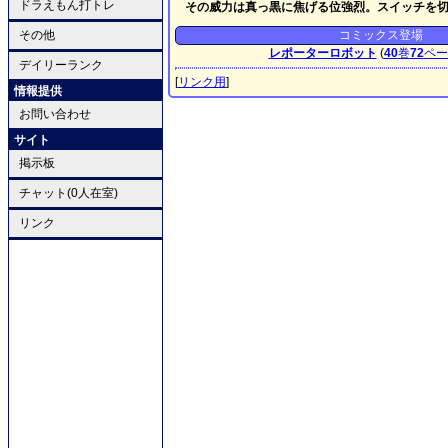
ドラえもん打トレ
その威力は真っ黒に焦げる位強烈。スイッチを
その他
コミックス登場
レポーターロボット
(
40
巻
72
ペー
デイリーランク
[
リンク用
]
情報提供
お問い合わせ
サイト
掲示板
チャット(0人在室)
リンク