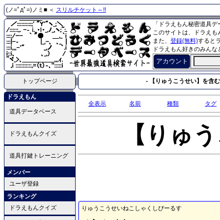
(ノ=ﾟдﾟ=)ノミ■ ＜
スリルチケット～!!
「ドラえもん秘密道具デ
このサイトは、ドラえも
また、
登録(無料)
すると
ドラえもん好きのみんな
アカウント
トップページ
- 【りゅうこうせい】を含む
ドラえもん
全表示
名前
種類
タグ
道具データベース
【りゅう
ドラえもんクイズ
道具打鍵トレーニング
メンバー
ユーザ登録
ランキング
ドラえもんクイズ
りゅうこうせいねこしゃくしびーるす