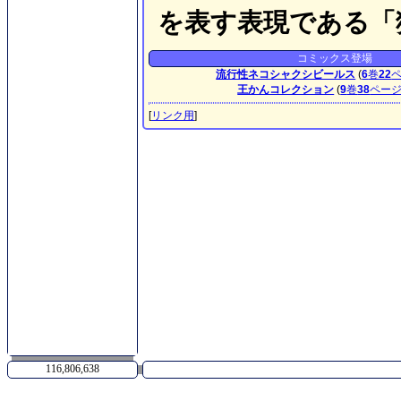
を表す表現である「
コミックス登場
流行性ネコシャクシビールス
(
6
巻
22
王かんコレクション
(
9
巻
38
ペー
[
リンク用
]
116,806,638