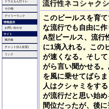
流行性ネコシャク
ドラえもん打トレ
その他
このビールスを育て
デイリーランク
情報提供
な流行でも自由に作
お問い合わせ
サイト
A型ビールス、流行
掲示板
に1滴入れる。この
チャット(0人在室)
リンク
が速くなる。そして
がら言い聞かせる。
を風に乗せてばらま
人はクシャミをする
が流行だと思い始め
間位だったが、後に