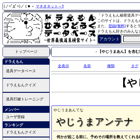
(ノ=ﾟдﾟ=)ノミ■ ＜
マネオネット～!!
「ドラえもん秘密道具デ
このサイトは、ドラえも
また、
登録(無料)
すると
ドラえもん好きのみんな
アカウント
トップページ
- 【やじうまあん】を含む道
ドラえもん
全表示
名前
種類
タグ
道具データベース
【や
ドラえもんクイズ
道具打鍵トレーニング
メンバー
やじうまあんてな
ユーザ登録
やじうまアンテナ
ランキング
ドラえもんクイズ
何かが起こる前に、予めその場所を教えてくれる