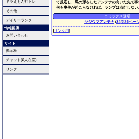
ドラえもん打トレ
て反応し、馬の形をしたアンテナの向いた先で事
何も事件が起こらなければ、ランプは点灯しない
その他
コミックス登場
デイリーランク
ヤジウマアンテナ
(
34
巻
26
ペー
情報提供
[
リンク用
]
お問い合わせ
サイト
掲示板
チャット(0人在室)
リンク