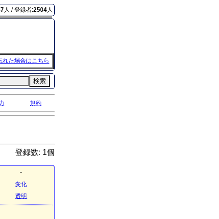
57
人 / 登録者:
2504
人
忘れた場合はこちら
検索
力
規約
登録数: 1個
-
変化
透明