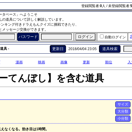
登録閲覧者:
0
人 / 未登録閲覧者:
ータベース」へようこそ
んの道具について詳しく解説しています。
ランキング付きドラえもんクイズに挑戦できたり、
とメッセージ交換ができます。
パスワード
自動ログイン
道具 -
更新日
道具検索
2018/04/04 23:05
グ
漫画
映画
画像
更新
順位
入
ーてんぼし】を含む道具
サイズ
大分類
小分類
えなくなる。効き目は1時間。