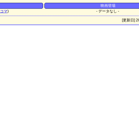
映画登場
コマ
)
- データなし -
[更新日] 20