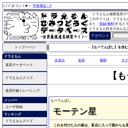
(ノ=ﾟдﾟ=)ノミ■ ＜
手袋電話～!!
「ドラえもん秘密道具デ
このサイトは、ドラえも
また、
登録(無料)
すると
ドラえもん好きのみんな
アカウント
トップページ
- 【もーてんぼし】を含む
ドラえもん
全表示
名前
種類
タ
道具データベース
【も
ドラえもんクイズ
道具打鍵トレーニング
メンバー
もーてんぼし
ユーザ登録
モーテン星
ランキング
ドラえもんクイズ
これを付けた人の姿は、盲点に入って誰からも見