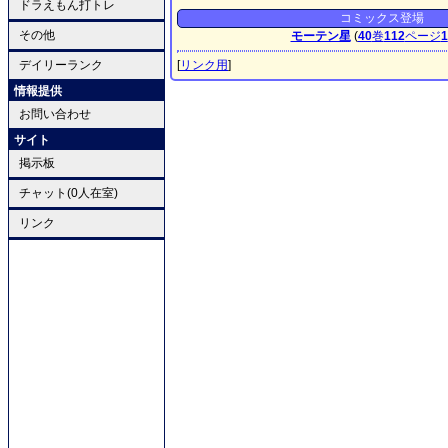
ドラえもん打トレ
コミックス登場
その他
モーテン星
(
40
巻
112
ページ
1
デイリーランク
[
リンク用
]
情報提供
お問い合わせ
サイト
掲示板
チャット(0人在室)
リンク