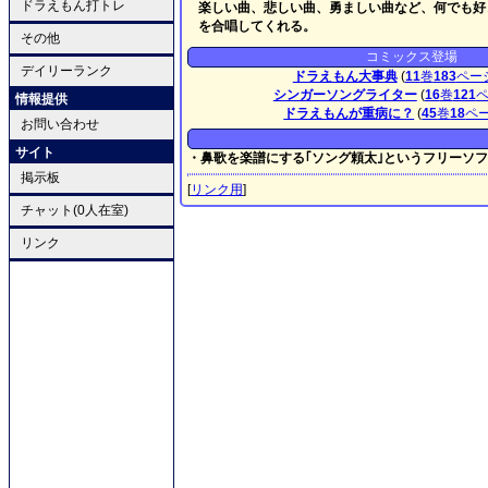
ドラえもん打トレ
楽しい曲、悲しい曲、勇ましい曲など、何でも好
を合唱してくれる。
その他
コミックス登場
デイリーランク
ドラえもん大事典
(
11
巻
183
ペー
シンガーソングライター
(
16
巻
121
情報提供
ドラえもんが重病に？
(
45
巻
18
ペ
お問い合わせ
サイト
・鼻歌を楽譜にする｢ソング頼太｣というフリーソ
掲示板
[
リンク用
]
チャット(0人在室)
リンク