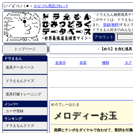
(ノ=ﾟдﾟ=)ノミ■ ＜
かなづち用足びれ～!!
「ドラえもん秘密道具デ
このサイトは、ドラえも
また、
登録(無料)
すると
ドラえもん好きのみんな
アカウント
トップページ
- 【めろ】を含む道具 
ドラえもん
全表示
名前
種類
タグ
道具データベース
ドラえもんクイズ
道具打鍵トレーニング
メンバー
めろでぃーおたま
ユーザ登録
メロディーお玉
ランキング
ドラえもんクイズ
曲調とテンポをダイヤルで合わせて、歌詞を付属