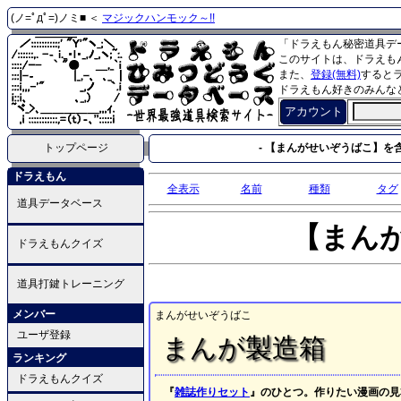
(ノ=ﾟдﾟ=)ノミ■ ＜
マジックハンモック～!!
「ドラえもん秘密道具デ
このサイトは、ドラえも
また、
登録(無料)
すると
ドラえもん好きのみんな
アカウント
トップページ
- 【まんがせいぞうばこ】を含
ドラえもん
全表示
名前
種類
タグ
道具データベース
【まん
ドラえもんクイズ
道具打鍵トレーニング
メンバー
まんがせいぞうばこ
ユーザ登録
まんが製造箱
ランキング
ドラえもんクイズ
『
雑誌作りセット
』のひとつ。作りたい漫画の見