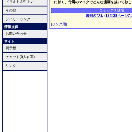
ドラえもん打トレ
に付く。付属のマイクでどんな漫画を描いて欲し
その他
コミックス登場
週刊のび太
(
17
巻
28
ページ
7
デイリーランク
[
リンク用
]
情報提供
お問い合わせ
サイト
掲示板
チャット(0人在室)
リンク