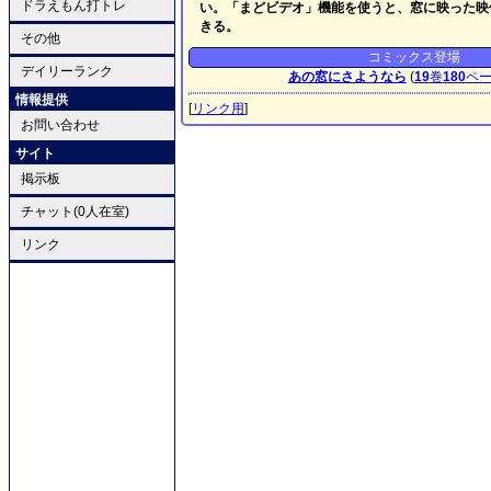
ドラえもん打トレ
い。「まどビデオ」機能を使うと、窓に映った映
きる。
その他
コミックス登場
デイリーランク
あの窓にさようなら
(
19
巻
180
ペ
情報提供
[
リンク用
]
お問い合わせ
サイト
掲示板
チャット(0人在室)
リンク