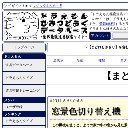
(ノ=ﾟдﾟ=)ノミ■ ＜
マジックおなか～!!
「ドラえもん秘密道具デ
このサイトは、ドラえも
また、
登録(無料)
すると
ドラえもん好きのみんな
アカウント
トップページ
- 【まどけしききり】を含む
ドラえもん
全表示
名前
種類
タグ
道具データベース
【ま
ドラえもんクイズ
道具打鍵トレーニング
メンバー
まどけしききりかえき
ユーザ登録
窓景色切り替え機
ランキング
ドラえもんクイズ
この機械を使うと、よその家の中の窓から見た景