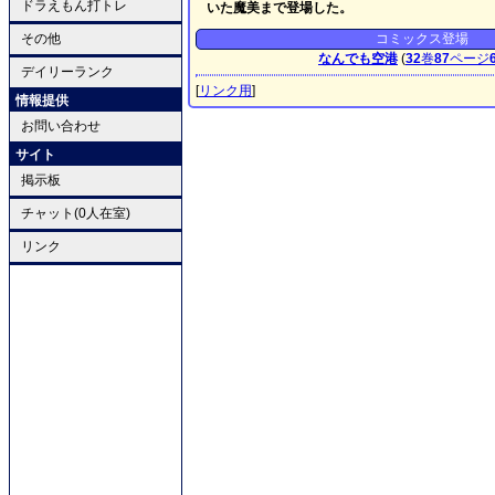
ドラえもん打トレ
いた魔美まで登場した。
その他
コミックス登場
なんでも空港
(
32
巻
87
ページ
デイリーランク
[
リンク用
]
情報提供
お問い合わせ
サイト
掲示板
チャット(0人在室)
リンク