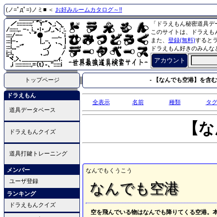
(ノ=ﾟдﾟ=)ノミ■ ＜
お好みルームカタログ～!!
「ドラえもん秘密道具デ
このサイトは、ドラえも
また、
登録(無料)
すると
ドラえもん好きのみんな
アカウント
トップページ
- 【なんでも空港】を含む
ドラえもん
全表示
名前
種類
タ
道具データベース
【な
ドラえもんクイズ
道具打鍵トレーニング
メンバー
なんでもくうこう
ユーザ登録
なんでも空港
ランキング
ドラえもんクイズ
空を飛んでいる物はなんでも降りてくる空港。