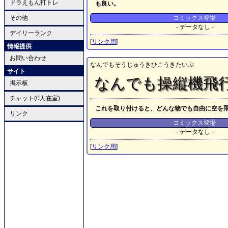
ドラえもん打トレ
も良い。
その他
コミックス登場
- データなし -
デイリーランク
[
リンク用
]
情報提供
お問い合わせ
なんでもそうじゅうきひこうきたいぷ
サイト
なんでも操縦機飛
掲示板
チャット(0人在室)
これを取り付けると、どんな物でも自由に空を
リンク
コミックス登場
- データなし -
[
リンク用
]