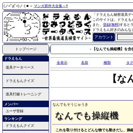
(ノ=ﾟдﾟ=)ノミ■ ＜
マンガ原作大全集～!!
「ドラえもん秘密道具デ
このサイトは、ドラえも
また、
登録(無料)
すると
ドラえもん好きのみんな
アカウント
トップページ
- 【なんでも操縦機】を含む
ドラえもん
全表示
名前
種類
タ
道具データベース
【な
ドラえもんクイズ
道具打鍵トレーニング
メンバー
なんでもそうじゅうき
ユーザ登録
なんでも操縦機
ランキング
ドラえもんクイズ
これを取り付けるとどんな物でも動きだし、操