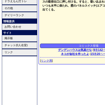
ドラえもん打トレ
スの吸排出口に押し付ける。すると、吸い込まれ
いつも水平に保たれ、壁のパネルスイッチ(エアコ
その他
出てくる。
デイリーランク
情報提供
お問い合わせ
サイト
掲示板
チャット(0人在室)
コミックス登場
デンデンハウスは気楽だな
(
9
巻
142
リンク
ネコが会社を作ったよ
(
15
巻
20
ペ
[
リンク用
]