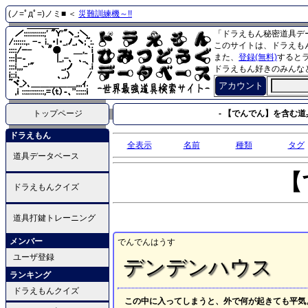
(ノ=ﾟдﾟ=)ノミ■ ＜
災難訓練機～!!
「ドラえもん秘密道具デ
このサイトは、ドラえも
また、
登録(無料)
すると
ドラえもん好きのみんな
アカウント
トップページ
- 【でんでん】を含む道具
ドラえもん
全表示
名前
種類
タグ
道具データベース
【
ドラえもんクイズ
道具打鍵トレーニング
メンバー
でんでんはうす
ユーザ登録
デンデンハウス
ランキング
ドラえもんクイズ
この中に入ってしまうと、外で何が起きても平気