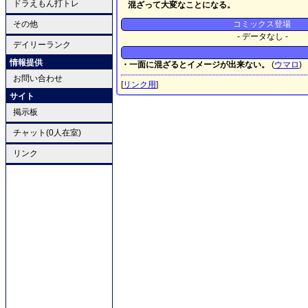
ドラえもん打トレ
混ざって大変なことになる。
その他
コミックス登場
- データなし -
デイリーランク
情報提供
・一面に混ざるとイメージが出来ない。
(
ウマロ
)
お問い合わせ
[
リンク用
]
サイト
掲示板
チャット(0人在室)
リンク