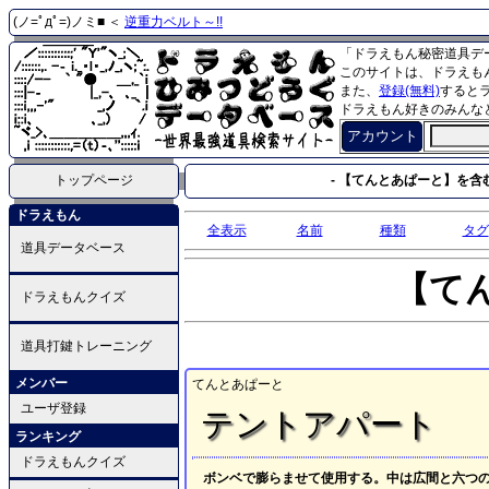
(ノ=ﾟдﾟ=)ノミ■ ＜
逆重力ベルト～!!
「ドラえもん秘密道具デ
このサイトは、ドラえも
また、
登録(無料)
すると
ドラえもん好きのみんな
アカウント
トップページ
- 【てんとあぱーと】を含む
ドラえもん
全表示
名前
種類
タグ
道具データベース
【て
ドラえもんクイズ
道具打鍵トレーニング
メンバー
てんとあぱーと
ユーザ登録
テントアパート
ランキング
ドラえもんクイズ
ボンベで膨らませて使用する。中は広間と六つ