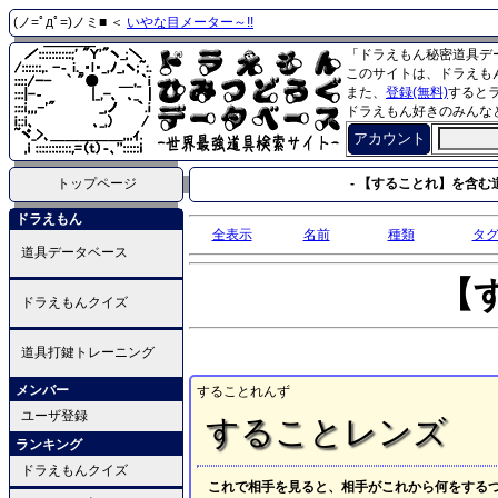
(ノ=ﾟдﾟ=)ノミ■ ＜
いやな目メーター～!!
「ドラえもん秘密道具デ
このサイトは、ドラえも
また、
登録(無料)
すると
ドラえもん好きのみんな
アカウント
トップページ
- 【することれ】を含む道
ドラえもん
全表示
名前
種類
タ
道具データベース
【
ドラえもんクイズ
道具打鍵トレーニング
メンバー
することれんず
ユーザ登録
することレンズ
ランキング
ドラえもんクイズ
これで相手を見ると、相手がこれから何をする