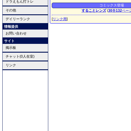
ドラえもん打トレ
コミックス登場
その他
することレンズ
(
30
巻
132
ペー
デイリーランク
[
リンク用
]
情報提供
お問い合わせ
サイト
掲示板
チャット(0人在室)
リンク