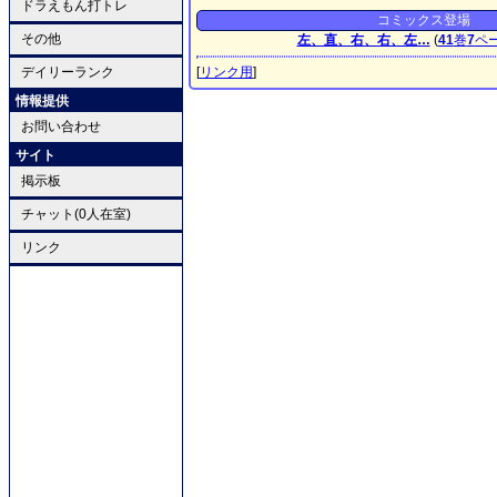
ドラえもん打トレ
コミックス登場
その他
左、直、右、右、左…
(
41
巻
7
ペ
デイリーランク
[
リンク用
]
情報提供
お問い合わせ
サイト
掲示板
チャット(0人在室)
リンク