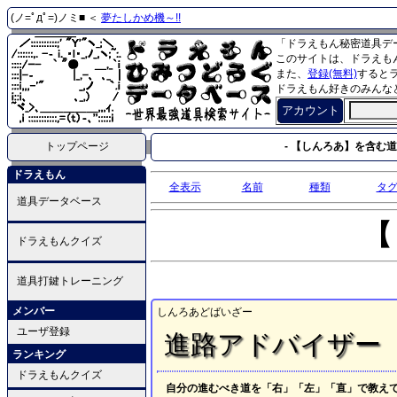
(ノ=ﾟдﾟ=)ノミ■ ＜
夢たしかめ機～!!
「ドラえもん秘密道具デ
このサイトは、ドラえも
また、
登録(無料)
すると
ドラえもん好きのみんな
アカウント
トップページ
- 【しんろあ】を含む道具
ドラえもん
全表示
名前
種類
タ
道具データベース
【
ドラえもんクイズ
道具打鍵トレーニング
メンバー
しんろあどばいざー
ユーザ登録
進路アドバイザー
ランキング
ドラえもんクイズ
自分の進むべき道を「右」「左」「直」で教え