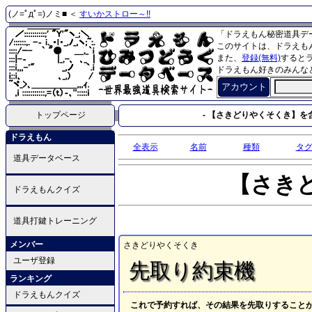
(ノ=ﾟдﾟ=)ノミ■ ＜
すいかストロー～!!
「ドラえもん秘密道具デ
このサイトは、ドラえも
また、
登録(無料)
すると
ドラえもん好きのみんな
アカウント
トップページ
- 【さきどりやくそくき】を含
ドラえもん
全表示
名前
種類
タ
道具データベース
【さき
ドラえもんクイズ
道具打鍵トレーニング
メンバー
さきどりやくそくき
ユーザ登録
先取り約束機
ランキング
ドラえもんクイズ
これで予約すれば、その結果を先取りすること