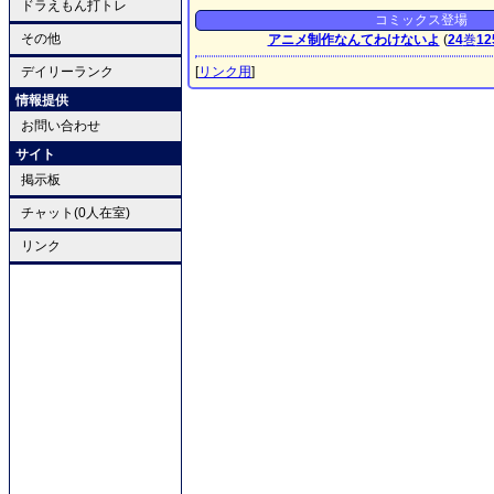
ドラえもん打トレ
コミックス登場
その他
アニメ制作なんてわけないよ
(
24
巻
12
デイリーランク
[
リンク用
]
情報提供
お問い合わせ
サイト
掲示板
チャット(0人在室)
リンク