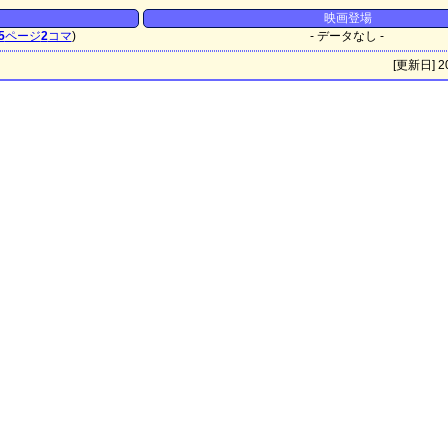
映画登場
5
ページ
2
コマ
)
- データなし -
[更新日] 20