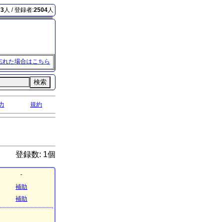
73
人 / 登録者:
2504
人
忘れた場合はこちら
検索
力
規約
登録数: 1個
-
補助
補助