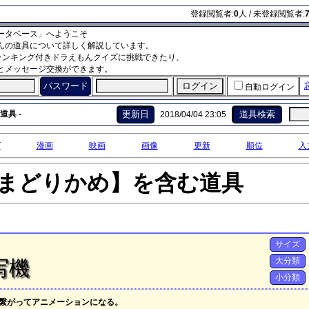
登録閲覧者:
0
人 / 未登録閲覧者:
ータベース」へようこそ
んの道具について詳しく解説しています。
ランキング付きドラえもんクイズに挑戦できたり、
とメッセージ交換ができます。
パスワード
自動ログイン
道具 -
更新日
道具検索
2018/04/04 23:05
グ
漫画
映画
画像
更新
順位
入
まどりかめ】を含む道具
サイズ
大分類
写機
小分類
、繋がってアニメーションになる。