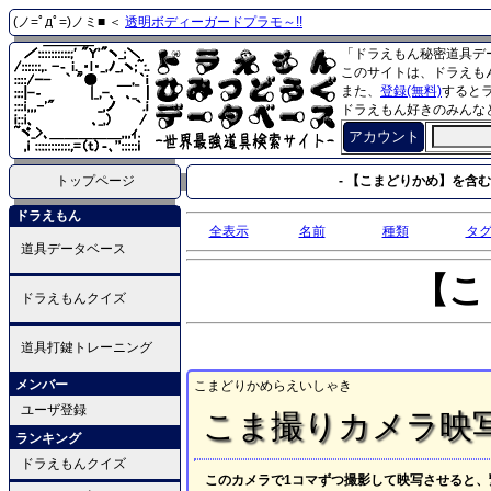
(ノ=ﾟдﾟ=)ノミ■ ＜
透明ボディーガードプラモ～!!
「ドラえもん秘密道具デ
このサイトは、ドラえも
また、
登録(無料)
すると
ドラえもん好きのみんな
アカウント
トップページ
- 【こまどりかめ】を含む
ドラえもん
全表示
名前
種類
タ
道具データベース
【こ
ドラえもんクイズ
道具打鍵トレーニング
メンバー
こまどりかめらえいしゃき
ユーザ登録
こま撮りカメラ映
ランキング
ドラえもんクイズ
このカメラで1コマずつ撮影して映写させると