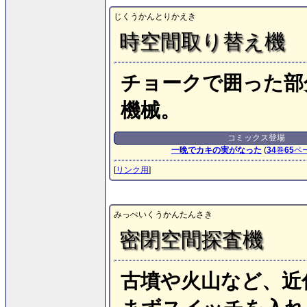
じくうかんとりかえき
時空間取り替え機
チョークで囲った部
機械。
コミックス登場
一晩でカキの実がなった
(
34
巻
65
ペ
[
リンク用
]
みっぺいくうかんたんさき
密閉空間探査機
古墳や火山など、近