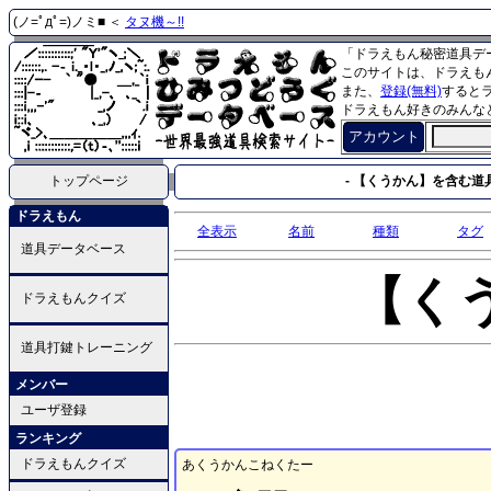
(ノ=ﾟдﾟ=)ノミ■ ＜
タヌ機～!!
「ドラえもん秘密道具デ
このサイトは、ドラえも
また、
登録(無料)
すると
ドラえもん好きのみんな
アカウント
トップページ
- 【くうかん】を含む道具
ドラえもん
全表示
名前
種類
タグ
道具データベース
【く
ドラえもんクイズ
道具打鍵トレーニング
メンバー
ユーザ登録
ランキング
ドラえもんクイズ
あくうかんこねくたー