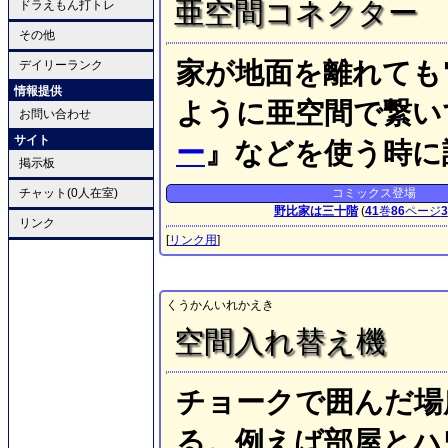
亜空間コネクター
ドラえもん打トレ
その他
家が地面を離れても
デイリーランク
情報提供
ように亜空間で繋い
お問い合わせ
サイト
ー
』などを使う時に
掲示板
チャット(0人在室)
コミックス登場
野比家は三十階
(
41
巻
86
ページ
3
リンク
[
リンク用
]
くうかんいれかえき
空間入れ替え機
チョークで囲んだ場
る。例えば部屋とハ