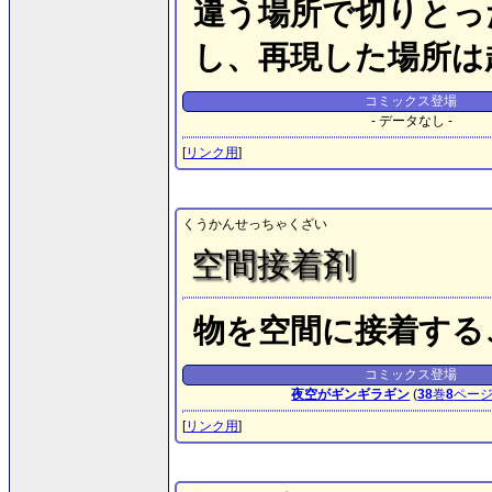
違う場所で切りとっ
し、再現した場所は
コミックス登場
- データなし -
[
リンク用
]
くうかんせっちゃくざい
空間接着剤
物を空間に接着する
コミックス登場
夜空がギンギラギン
(
38
巻
8
ペー
[
リンク用
]