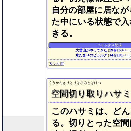
自分の部屋に居なが
た中にいる状態で入
きる。
コミックス登場
大雪山がやってきた
(
19
巻
163
ペー
水たまりのピラルク
(
34
巻
181
ペー
[
リンク用
]
くうかんきりとりはさみとばけつ
空間切り取りハサ
このハサミは、どん
る。切りとった空間