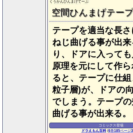
くうかんひんまげてーぷ
空間ひんまげテー
テープを適当な長さ
ねじ曲げる事が出来
り、ドアに入っても
原理を元にして作ら
ると、テープに仕組
粒子層)が、ドアの
でしまう。テープの
曲げる事が出来る。
コミックス登場
ドラえもん百科
(
6
巻
185
ページ
3