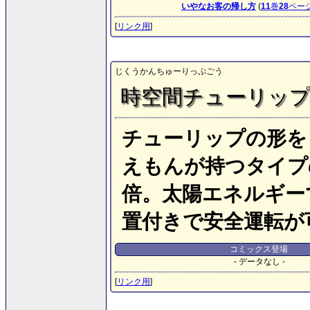
いやなお客の帰し方
(
11
巻
28
ペー
[
リンク用
]
じくうかんちゅーりっぷごう
時空間チューリッ
チューリップの形を
えもんが持つタイプ
倍。太陽エネルギー
置付きで安全運転が
コミックス登場
- データなし -
[
リンク用
]