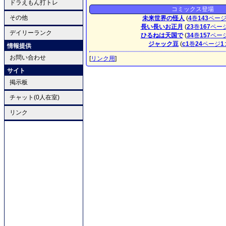
ドラえもん打トレ
コミックス登場
その他
未来世界の怪人
(
4
巻
143
ペー
長い長いお正月
(
23
巻
167
ペー
デイリーランク
ひるねは天国で
(
34
巻
157
ペー
ジャック豆
(
c1
巻
24
ページ
1
情報提供
お問い合わせ
[
リンク用
]
サイト
掲示板
チャット(0人在室)
リンク