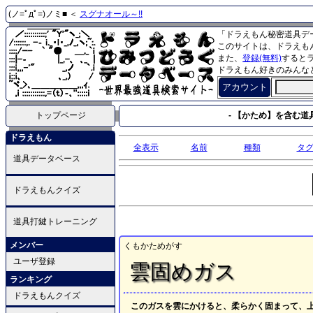
(ノ=ﾟдﾟ=)ノミ■ ＜
スグナオール～!!
「ドラえもん秘密道具デ
このサイトは、ドラえも
また、
登録(無料)
すると
ドラえもん好きのみんな
アカウント
トップページ
- 【かため】を含む道具
ドラえもん
全表示
名前
種類
タ
道具データベース
ドラえもんクイズ
道具打鍵トレーニング
メンバー
くもかためがす
ユーザ登録
雲固めガス
ランキング
ドラえもんクイズ
このガスを雲にかけると、柔らかく固まって、