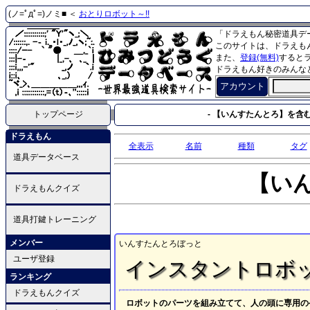
(ノ=ﾟдﾟ=)ノミ■ ＜
おとりロボット～!!
「ドラえもん秘密道具デ
このサイトは、ドラえも
また、
登録(無料)
すると
ドラえもん好きのみんな
アカウント
トップページ
- 【いんすたんとろ】を含む
ドラえもん
全表示
名前
種類
タグ
道具データベース
【い
ドラえもんクイズ
道具打鍵トレーニング
メンバー
いんすたんとろぼっと
ユーザ登録
インスタントロボ
ランキング
ドラえもんクイズ
ロボットのパーツを組み立てて、人の頭に専用の