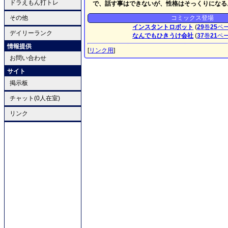
ドラえもん打トレ
で、話す事はできないが、性格はそっくりになる
その他
コミックス登場
インスタントロボット
(
29
巻
25
ペ
デイリーランク
なんでもひきうけ会社
(
37
巻
21
ペ
情報提供
[
リンク用
]
お問い合わせ
サイト
掲示板
チャット(0人在室)
リンク