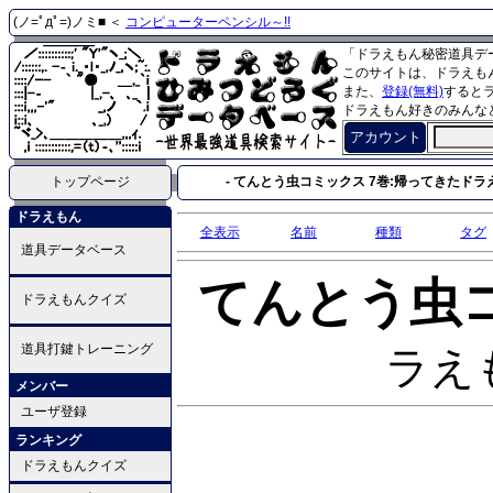
(ノ=ﾟдﾟ=)ノミ■ ＜
コンピューターペンシル～!!
「ドラえもん秘密道具デ
このサイトは、ドラえも
また、
登録(無料)
すると
ドラえもん好きのみんな
アカウント
トップページ
- てんとう虫コミックス 7巻:帰ってきたドラえも
ドラえもん
全表示
名前
種類
タグ
道具データベース
てんとう虫
ドラえもんクイズ
道具打鍵トレーニング
ラえも
メンバー
ユーザ登録
ランキング
ドラえもんクイズ