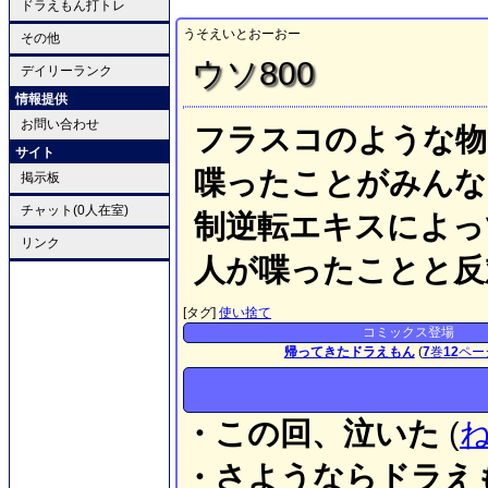
ドラえもん打トレ
うそえいとおーおー
その他
ウソ800
デイリーランク
情報提供
お問い合わせ
フラスコのような物
サイト
喋ったことがみんな
掲示板
チャット(0人在室)
制逆転エキスによっ
リンク
人が喋ったことと反
[タグ]
使い捨て
コミックス登場
帰ってきたドラえもん
(
7
巻
12
ペー
・この回、泣いた
(
・さようならドラえ