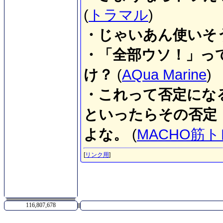
(
トラマル
)
・じゃいあん使いそ
・「全部ウソ！」っ
け？
(
AQua Marine
)
・これって否定にな
といったらその否定
よな。
(
MACHO筋ト
[
リンク用
]
116,807,678