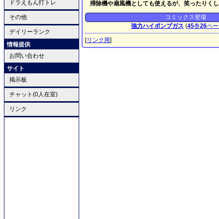
ドラえもん打トレ
掃除機や扇風機としても使えるが、笑ったりくし
その他
コミックス登場
強力ハイポンプガス
(
45
巻
26
ペー
デイリーランク
[
リンク用
]
情報提供
お問い合わせ
サイト
掲示板
チャット(0人在室)
リンク