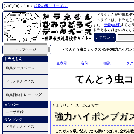
(ノ=ﾟдﾟ=)ノミ■ ＜
植物の素シリーズ～!!
「ドラえもん秘密道具デ
このサイトは、ドラえも
また、
登録(無料)
すると
ドラえもん好きのみんな
アカウント
トップページ
- てんとう虫コミックス 45巻:強力ハイポンプ
ドラえもん
全表示
名前
種類
タグ
道具データベース
てんとう虫コ
ドラえもんクイズ
道具打鍵トレーニング
メンバー
きょうりょくはいぽんぷがす
ユーザ登録
強力ハイポンプガ
ランキング
ドラえもんクイズ
このガスを吸い込んでから胸いっぱいに空気を吸