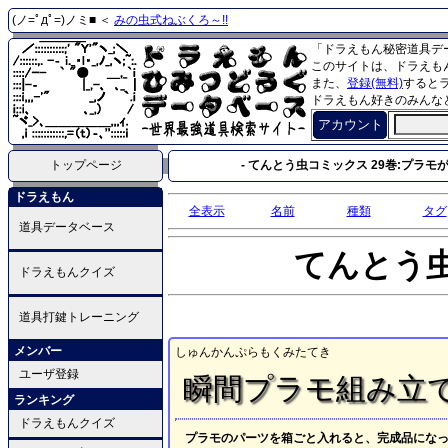
(ノ=ﾟдﾟ=)ノミ■ ＜
みの虫式ねぶくろ～!!
「ドラえもん秘密道具デ
このサイトは、ドラえも
また、
登録(無料)
すると
ドラえもん好きのみんな
アカウント
トップページ
- てんとう虫コミックス 29巻:プラモが
ドラえもん
全表示
名前
種類
タグ
道具データベース
てんとう
ドラえもんクイズ
道具打鍵トレーニング
メンバー
しゅんかんぷらもくみたてき
ユーザ登録
瞬間プラモ組み立
ランキング
ドラえもんクイズ
プラモのパーツを箱ごと入れると、完成品にな