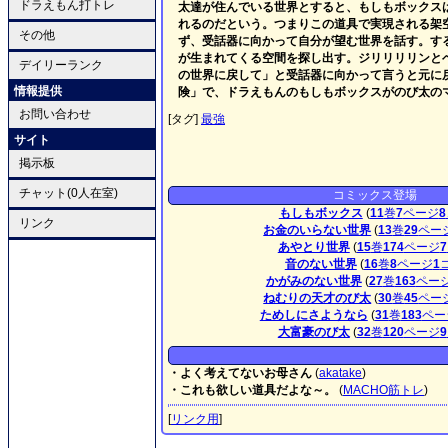
ドラえもん打トレ
太達が住んでいる世界とすると、もしもボックス
れるのだという。つまりこの道具で実現される架
その他
ず、受話器に向かって自分が望む世界を話す。す
が生まれてくる空間を探し出す。ジリリリリンと
デイリーランク
の世界に戻して」と受話器に向かって言うと元に
情報提供
険」で、ドラえもんのもしもボックスがのび太の
お問い合わせ
[タグ]
最強
サイト
掲示板
チャット(0人在室)
コミックス登場
もしもボックス
(
11
巻
7
ページ
8
リンク
お金のいらない世界
(
13
巻
29
ペー
あやとり世界
(
15
巻
174
ページ
7
音のない世界
(
16
巻
8
ページ
1
かがみのない世界
(
27
巻
163
ペー
ねむりの天才のび太
(
30
巻
45
ペー
ためしにさようなら
(
31
巻
183
ペー
大富豪のび太
(
32
巻
120
ページ
9
・よく考えてないお母さん
(
akatake
)
・これも欲しい道具だよな～。
(
MACHO筋トレ
)
[
リンク用
]