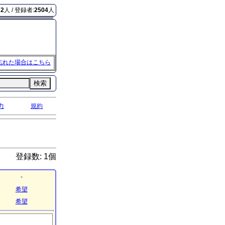
72
人 / 登録者:
2504
人
忘れた場合はこちら
検索
力
規約
登録数: 1個
-
希望
希望