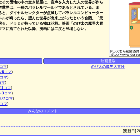
はその団地の中の空き部屋に、音声を入力した人の世界が作ら
空世界は、一種のパラレルワールドであるとされている。ま
ると、ダイヤルセレクターが点滅してパラレルコンピューター
ベルが鳴ったら、望んだ世界が出来上がったという合図。「元
戻る。ドラミが持っている物は花柄。映画「のび太の魔界大冒
ママに捨てられた以降、漫画には二度と登場しない。
映画登場
コマ
)
のび太の魔界大冒険
ジ
6
コマ
)
コマ
)
コマ
)
ジ
1
コマ
)
ジ
3
コマ
)
ジ
7
コマ
)
コマ
)
みんなのコメント
[更新日] 20