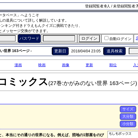
登録閲覧者:
0
人 / 未登録閲覧者:
ータベース」へようこそ
んの道具について詳しく解説しています。
ランキング付きドラえもんクイズに挑戦できたり、
とメッセージ交換ができます。
パスワード
自動ログイン
世界 163ページ -
更新日
道具検索
2018/04/04 23:05
漫画
映画
画像
更新
順位
入
コミックス
(27巻:かがみのない世界 163ページ)
サイズ
大分類
小分類
と、本当にその通りの世界になる。例えば、団地の1部屋をのび