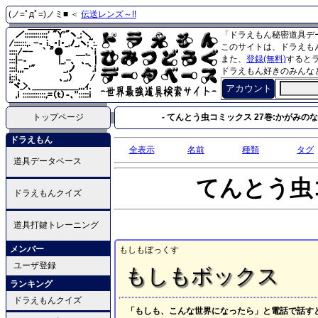
(ノ=ﾟдﾟ=)ノミ■ ＜
伝送レンズ～!!
「ドラえもん秘密道具デ
このサイトは、ドラえも
また、
登録(無料)
すると
ドラえもん好きのみんな
アカウント
トップページ
- てんとう虫コミックス 27巻:かがみのない
ドラえもん
全表示
名前
種類
タグ
道具データベース
てんとう虫
ドラえもんクイズ
道具打鍵トレーニング
メンバー
もしもぼっくす
ユーザ登録
もしもボックス
ランキング
ドラえもんクイズ
「もしも、こんな世界になったら」と電話で話す