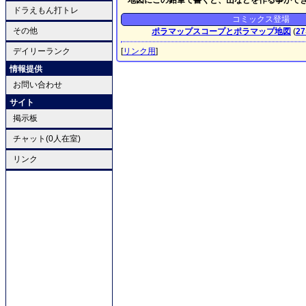
地図にこの鉛筆で書くと、山などを作る事がで
ドラえもん打トレ
コミックス登場
その他
ポラマップスコープとポラマップ地図
(
27
デイリーランク
[
リンク用
]
情報提供
お問い合わせ
サイト
掲示板
チャット(0人在室)
リンク