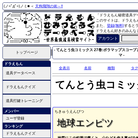
(ノ=ﾟдﾟ=)ノミ■ ＜
天狗飛翔の術～!!
「ドラえもん秘密道具デ
このサイトは、ドラえも
また、
登録(無料)
すると
ドラえもん好きのみんな
アカウント
- てんとう虫コミックス 27巻:ポラマップスコープ
トップページ
マ -
ドラえもん
全表示
名前
種類
タ
道具データベース
てんとう虫コミッ
ドラえもんクイズ
道具打鍵トレーニング
メンバー
ちきゅうえんぴつ
ユーザ登録
地球エンピツ
ランキング
ドラえもんクイズ